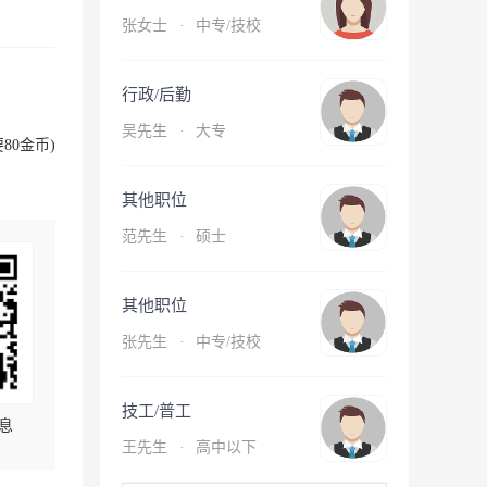
张女士
·
中专/技校
行政/后勤
吴先生
·
大专
80金币)
其他职位
范先生
·
硕士
其他职位
张先生
·
中专/技校
技工/普工
息
王先生
·
高中以下