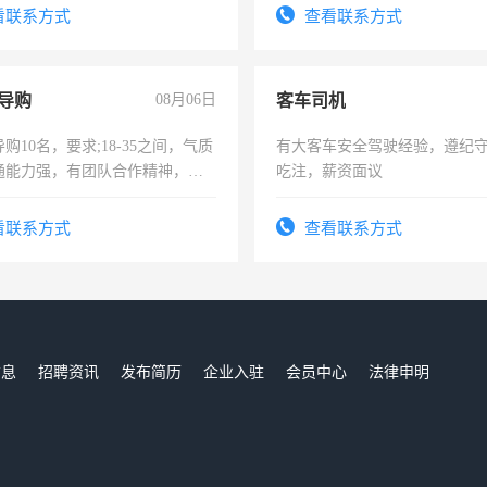
试用期1-3个月，转正后交纳五
看联系方式
查看联系方式
导购
08月06日
客车司机
购10名，要求;18-35之间，气质
有大客车安全驾驶经验，遵纪
通能力强，有团队合作精神，有
吃注，薪资面议
，有工作经验者优先！
看联系方式
查看联系方式
信息
招聘资讯
发布简历
企业入驻
会员中心
法律申明
们