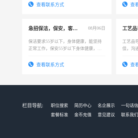
查看联系方式
查
急招保洁，保安，客服，工程
08月06日
工艺品
保洁要求55岁以下，身体健康，能坚持
工艺品导
正常工作，保安55岁以下身体健康，有
佳，沟
责任心形象端庄，遵纪守法，无犯罪记
上进心
录，客服要求45岁以下高中以上文化，
查看联系方式
查
懂电脑工作认真，性格开朗有良好沟通
能力，工程，懂水电维修。
栏目导航:
职位搜索
简历中心
名企展示
一句话
套餐标准
金币充值
意见建议
联系我