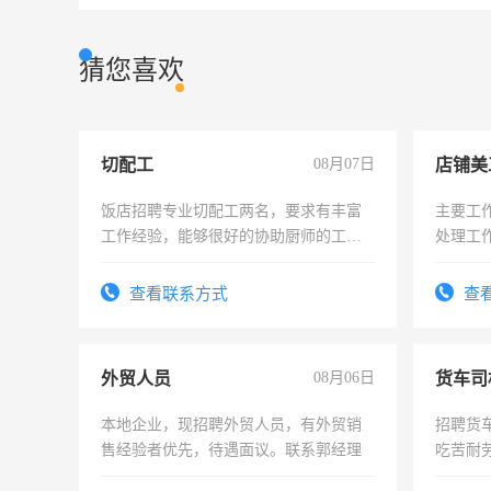
猜您喜欢
切配工
08月07日
店铺美
饭店招聘专业切配工两名，要求有丰富
主要工
工作经验，能够很好的协助厨师的工
处理工
作。包吃住，每月有公休，工资3500-
作时间
4500。
查看联系方式
查
外贸人员
08月06日
货车司
本地企业，现招聘外贸人员，有外贸销
招聘货
售经验者优先，待遇面议。联系郭经理
吃苦耐劳