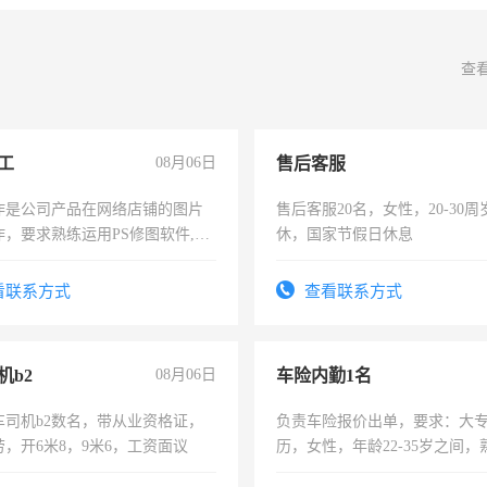
查
工
08月06日
售后客服
作是公司产品在网络店铺的图片
售后客服20名，女性，20-30
作，要求熟练运用PS修图软件,工
休，国家节假日休息
每天8小时，待遇优厚。
看联系方式
查看联系方式
机b2
08月06日
车险内勤1名
车司机b2数名，带从业资格证，
负责车险报价出单，要求：大
，开6米8，9米6，工资面议
历，女性，年龄22-35岁之间
操作，工作态度认真，具有团