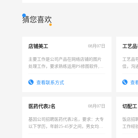
猜您喜欢
店铺美工
08月07日
工艺品
主要工作是公司产品在网络店铺的图片
工艺品导
处理工作，要求熟练运用PS修图软件,工
佳，沟
作时间每天8小时，待遇优厚。
上进心
查看联系方式
查
医药代表2名
08月07日
切配工
基因公司招聘医药代表2名，要求：大专
饭店招
以下学历，年龄25-45岁之间，男女均
工作经
可，需要具有营销经验，从事过医药代
作。包吃