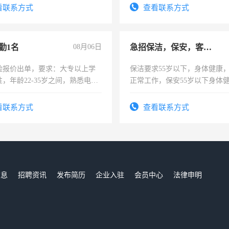
看联系方式
查看联系方式
勤1名
08月06日
急招保洁，保安，客服，工程
险报价出单，要求：大专以上学
保洁要求55岁以下，身体健康
，年龄22-35岁之间，熟悉电脑
正常工作，保安55岁以下身体
工作态度认真，具有团队精神，
责任心形象端庄，遵纪守法，
-3个月，转正后交纳五险，
录，客服要求45岁以下高中以
看联系方式
查看联系方式
懂电脑工作认真，性格开朗有
能力，工程，懂水电维修。
信息
招聘资讯
发布简历
企业入驻
会员中心
法律申明
们