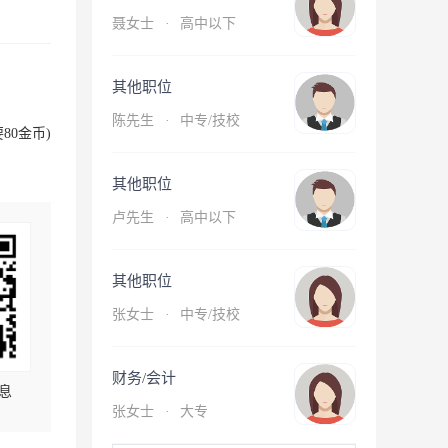
聂女士
·
高中以下
其他职位
陈先生
·
中专/技校
80金币)
其他职位
卢先生
·
高中以下
其他职位
张女士
·
中专/技校
财务/会计
息
张女士
·
大专