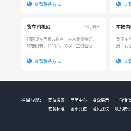
表或者有医学资质的优先，底薪+绩效，
4500。
查看联系方式
查
交五险。
货车司机b2
08月06日
车险内
招聘货车司机b2数名，带从业资格证，
负责车
吃苦耐劳，开6米8，9米6，工资面议
历，女性
操作，
试用期1
查看联系方式
查
栏目导航:
职位搜索
简历中心
名企展示
一句话
套餐标准
金币充值
意见建议
联系我