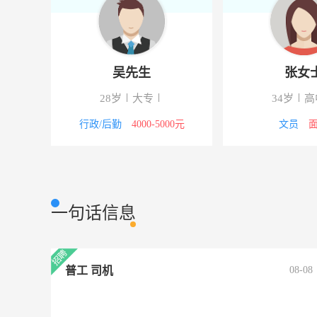
吴先生
张女
28岁
大专
34岁
高
0元以上
行政/后勤
4000-5000元
文员
一句话信息
普工 司机
08-08