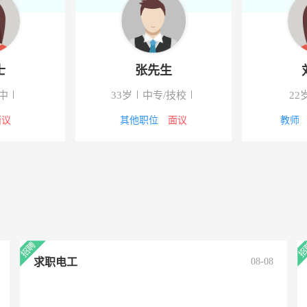
士
张先生
中
33岁
中专/技校
22
面议
其他职位
面议
教师
求职电工
08-08